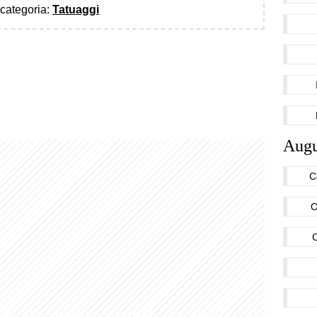
a categoria:
Tatuaggi
Augu
C
O