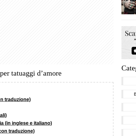
Cate
i per tatuaggi d’amore
on traduzione)
ali)
a (in inglese e italiano)
(con traduzione)