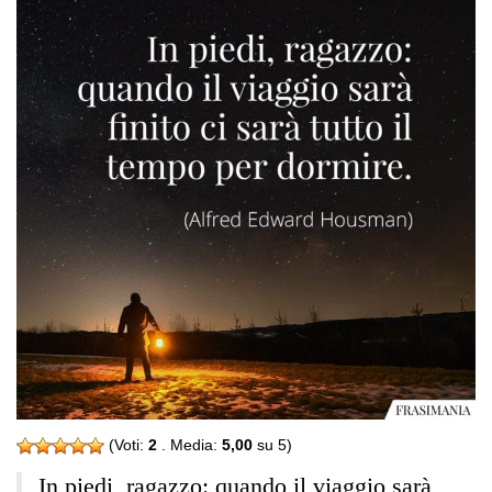
(Voti:
2
. Media:
5,00
su 5)
In piedi, ragazzo: quando il viaggio sarà