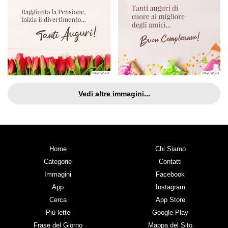
Vedi altre immagini...
Home
Chi Siamo
Categorie
Contatti
Immagini
Facebook
App
Instagram
Cerca
App Store
Più lette
Google Play
Frase del Giorno
Mappa del Sito