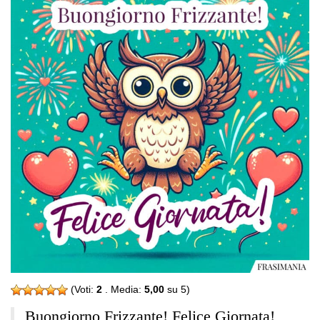
(Voti:
2
. Media:
5,00
su 5)
Buongiorno Frizzante! Felice Giornata!