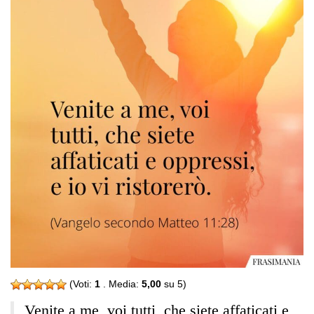
(Voti:
1
. Media:
5,00
su 5)
Venite a me, voi tutti, che siete affaticati e