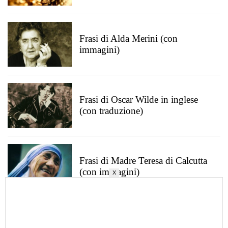
Frasi di Alda Merini (con
immagini)
Frasi di Oscar Wilde in inglese
(con traduzione)
Frasi di Madre Teresa di Calcutta
(con immagini)
X
Immagini con frasi d’autore