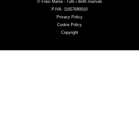
© Frasi Mania - Tutti i diritti riservati
P.IVA: 11657680010
Privacy Policy
Cookie Policy
Copyright