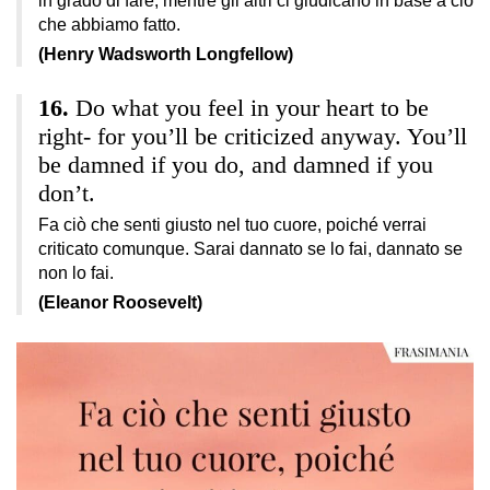
in grado di fare, mentre gli altri ci giudicano in base a ciò
che abbiamo fatto.
(Henry Wadsworth Longfellow)
Do what you feel in your heart to be
right- for you’ll be criticized anyway. You’ll
be damned if you do, and damned if you
don’t.
Fa ciò che senti giusto nel tuo cuore, poiché verrai
criticato comunque. Sarai dannato se lo fai, dannato se
non lo fai.
(Eleanor Roosevelt)