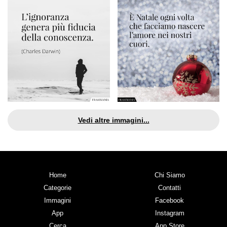
Vedi altre immagini...
Home
Chi Siamo
Categorie
Contatti
Immagini
Facebook
App
Instagram
Cerca
App Store