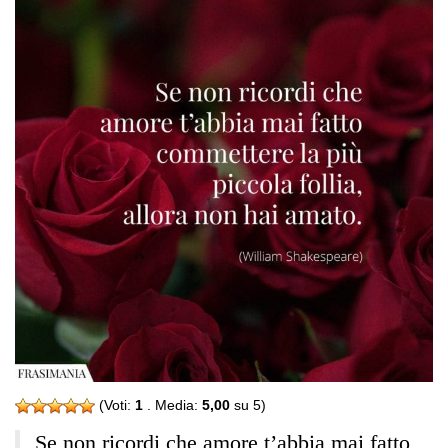
(Voti:
1
. Media:
5,00
su 5)
Se non ricordi che amore t’abbia mai fatto