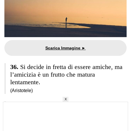
Si decide in fretta di essere amiche, ma
l’amicizia è un frutto che matura
lentamente.
(Aristotele)
X
L’amicizia è rara perché è scomoda.
(Roberto Gervaso)
Se hai una vera amica hai più di quanto