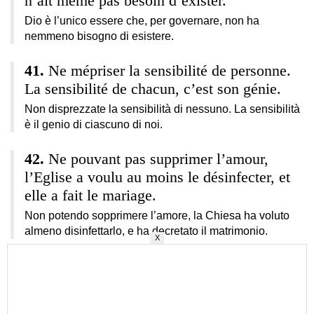
n’ait même pas besoin d’exister.
Dio è l’unico essere che, per governare, non ha
nemmeno bisogno di esistere.
Ne mépriser la sensibilité de personne.
La sensibilité de chacun, c’est son génie.
Non disprezzate la sensibilità di nessuno. La sensibilità
è il genio di ciascuno di noi.
Ne pouvant pas supprimer l’amour,
l’Eglise a voulu au moins le désinfecter, et
elle a fait le mariage.
Non potendo sopprimere l’amore, la Chiesa ha voluto
almeno disinfettarlo, e ha decretato il matrimonio.
X
Tes yeux sont la citerne où boivent mes
ennuis.
I tuoi occhi sono cisterne che dissetano i miei tormenti.