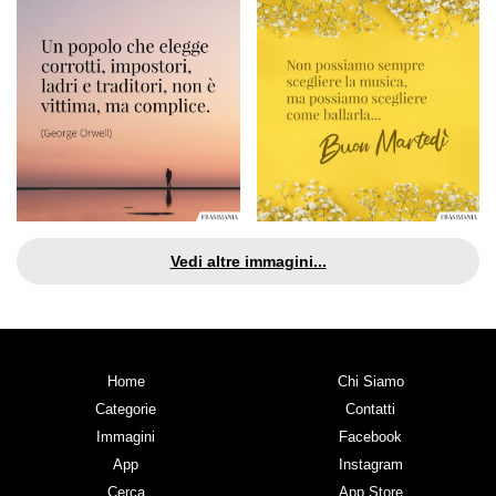
Vedi altre immagini...
Home
Chi Siamo
Categorie
Contatti
Immagini
Facebook
App
Instagram
Cerca
App Store