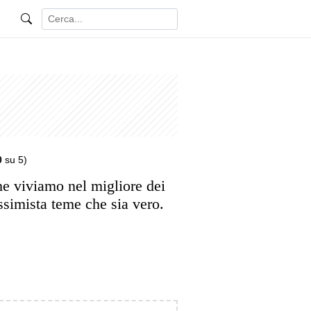
0
su 5)
he viviamo nel migliore dei
essimista teme che sia vero.