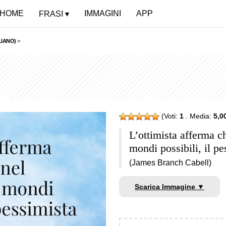
HOME
IMMAGINI
APP
FRASI
LIANO)
>
(Voti:
1
. Media:
5,0
L’ottimista afferma c
mondi possibili, il p
(James Branch Cabell)
Scarica Immagine ▼