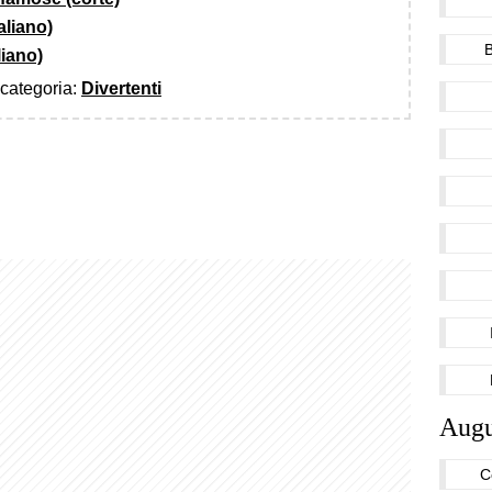
taliano)
liano)
a categoria:
Divertenti
Augu
C