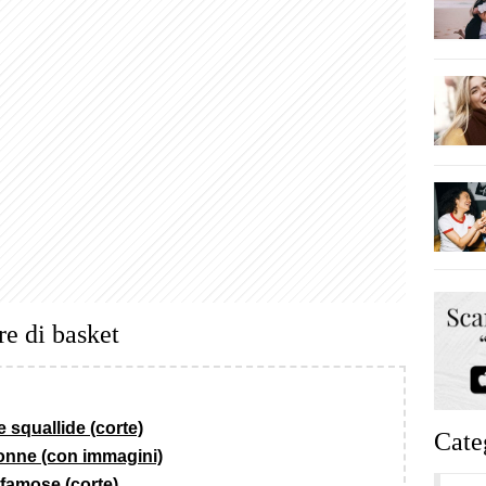
re di basket
 squallide (corte)
Cate
donne (con immagini)
e famose (corte)