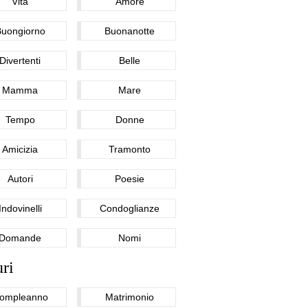
Vita
Amore
Buongiorno
Buonanotte
Divertenti
Belle
Mamma
Mare
Tempo
Donne
Amicizia
Tramonto
Autori
Poesie
Indovinelli
Condoglianze
Domande
Nomi
ri
ompleanno
Matrimonio