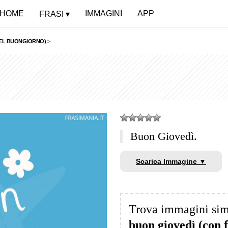
HOME
IMMAGINI
APP
FRASI
 DEL BUONGIORNO)
>
Buon Giovedì.
Scarica Immagine ▼
Trova immagini sim
buon giovedì (con 