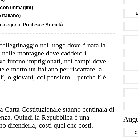
i (con immagini)
 italiano)
a categoria:
Politica e Società
pellegrinaggio nel luogo dove è nata la
e nelle montagne dove caddero i
dove furono imprigionati, nei campi dove
 è morto un italiano per riscattare la
 lì, o giovani, col pensiero – perché lì è
.
la Carta Costituzionale stanno centinaia di
enza. Quindi la Repubblica è una
Augu
o difenderla, costi quel che costi.
C