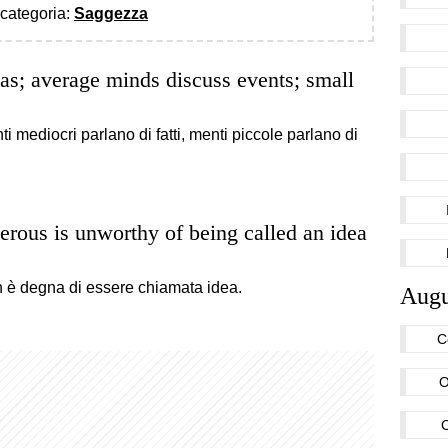
a categoria:
Saggezza
as; average minds discuss events; small
i mediocri parlano di fatti, menti piccole parlano di
gerous is unworthy of being called an idea
 è degna di essere chiamata idea.
Augu
C
O