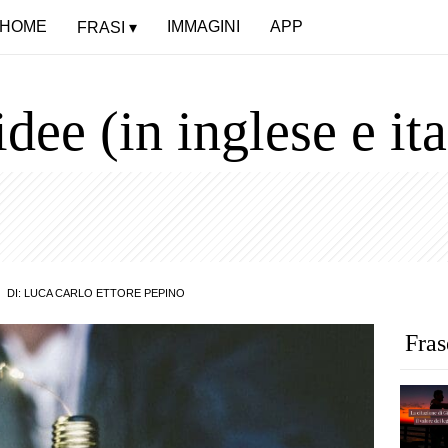
HOME
IMMAGINI
APP
FRASI
idee (in inglese e it
DI:
LUCA CARLO ETTORE PEPINO
Fras