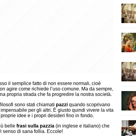
so il semplice fatto di non essere normali, cioè
 non agire come richiede l’uso comune. Ma da sempre,
una propria strada che fa progredire la nostra società.
 filosofi sono stati chiamati
pazzi
quando scoprivano
pensabile per gli altri. È giusto quindi vivere la vita
roprie idee e i propri desideri fino in fondo.
iù belle
frasi sulla pazzia
(in inglese e italiano) che
l senso di sana follia. Eccole!