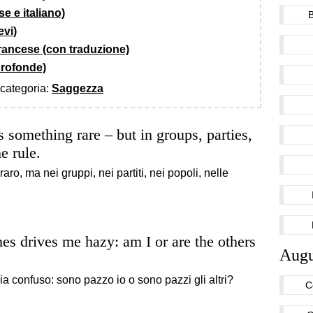
se e italiano)
evi)
francese (con traduzione)
 profonde)
a categoria:
Saggezza
is something rare – but in groups, parties,
e rule.
raro, ma nei gruppi, nei partiti, nei popoli, nelle
es drives me hazy: am I or are the others
Augu
 confuso: sono pazzo io o sono pazzi gli altri?
C