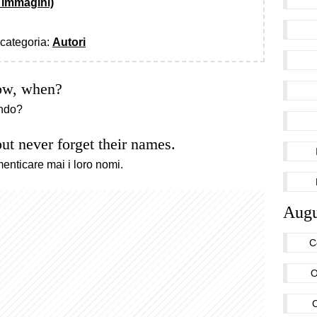
 immagini)
a categoria:
Autori
now, when?
ando?
ut never forget their names.
enticare mai i loro nomi.
Augu
C
O