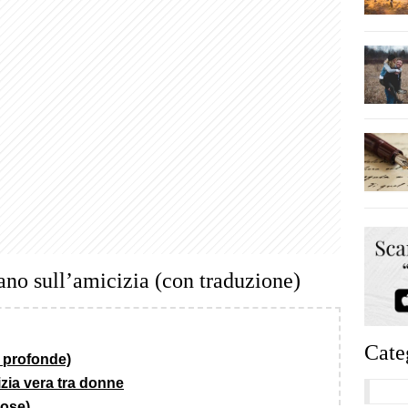
tano sull’amicizia (con traduzione)
Cate
e profonde)
izia vera tra donne
mose)