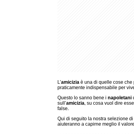
L’
amicizia
è una di quelle cose che p
praticamente indispensabile per viv
Questo lo sanno bene i
napoletani
c
sull’
amicizia
, su cosa vuol dire ess
false.
Qui di seguito la nostra selezione d
aiuteranno a capirne meglio il valor