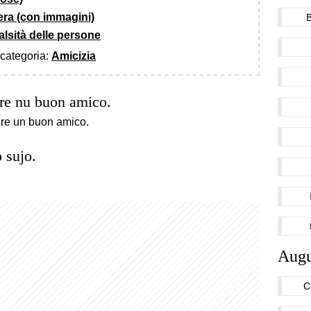
cera (con immagini)
falsità delle persone
a categoria:
Amicizia
ere nu buon amico.
re un buon amico.
 sujo.
Augu
C