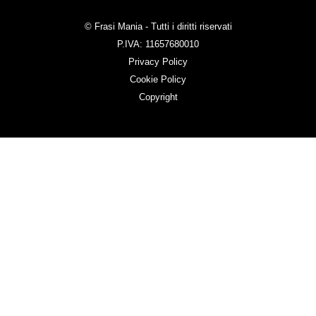
© Frasi Mania - Tutti i diritti riservati
P.IVA: 11657680010
Privacy Policy
Cookie Policy
Copyright