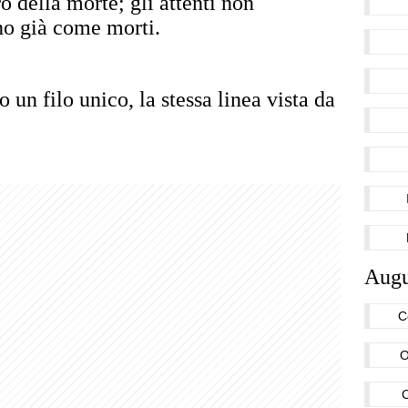
ro della morte; gli attenti non
no già come morti.
 un filo unico, la stessa linea vista da
Augu
C
O