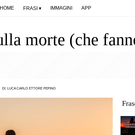
HOME
IMMAGINI
APP
FRASI
ulla morte (che fann
DI:
LUCA CARLO ETTORE PEPINO
Fras