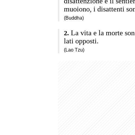
disattenzione è il sentie
muoiono, i disattenti so
(Buddha)
La vita e la morte sono
lati opposti.
(Lao Tzu)