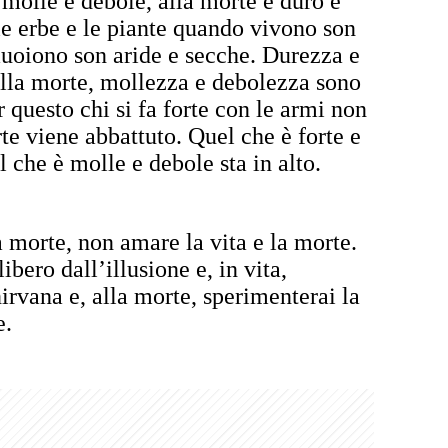
 molle e debole, alla morte è duro e
 le erbe e le piante quando vivono son
uoiono son aride e secche. Durezza e
lla morte, mollezza e debolezza sono
 questo chi si fa forte con le armi non
rte viene abbattuto. Quel che è forte e
l che è molle e debole sta in alto.
a morte, non amare la vita e la morte.
bero dall’illusione e, in vita,
 nirvana e, alla morte, sperimenterai la
e.