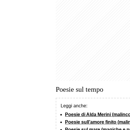
Poesie sul tempo
Leggi anche:
Poesie di Alda Merini (malinc
Poesie sull’amore finito (mali
Poesie sul mare (magiche e p