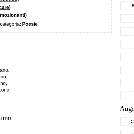
care)
emozionanti)
a categoria:
Poesie
tano,
ono,
ono,
cono;
Augu
timo
C