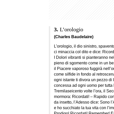
L’orologio
(Charles Baudelaire)
L’orologio, il dio sinistro, spaven
ci minaccia col dito e dice: Ricord
I Dolori vibranti si pianteranno ne
pieno di sgomento come in un ber
il Piacere vaporoso fuggirà nell’o
come silfide in fondo al retroscen
ogni istante ti divora un pezzo di l
concessa ad ogni uomo per tutta l
Tremilaseicento volte l’ora, il Se
mormora: Ricordati! – Rapido co
da insetto, l’Adesso dice: Sono l’
e ho succhiato la tua vita con l’
Prodigo! Ricordati! Remember! E