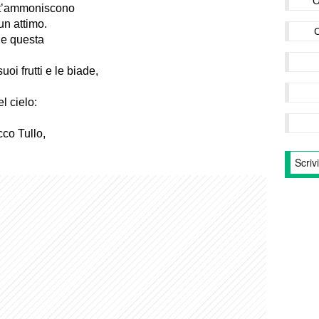
O
, t’ammoniscono
un attimo.
a e questa
oi frutti e le biade,
l cielo:
cco Tullo,