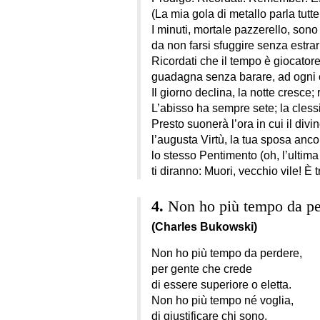
(La mia gola di metallo parla tutte
I minuti, mortale pazzerello, son
da non farsi sfuggire senza estrar
Ricordati che il tempo è giocatore
guadagna senza barare, ad ogni 
Il giorno declina, la notte cresce; r
L’abisso ha sempre sete; la clessi
Presto suonerà l’ora in cui il div
l’augusta Virtù, la tua sposa anco
lo stesso Pentimento (oh, l’ultima
ti diranno: Muori, vecchio vile! È t
Non ho più tempo da pe
(Charles Bukowski)
Non ho più tempo da perdere,
per gente che crede
di essere superiore o eletta.
Non ho più tempo né voglia,
di giustificare chi sono.