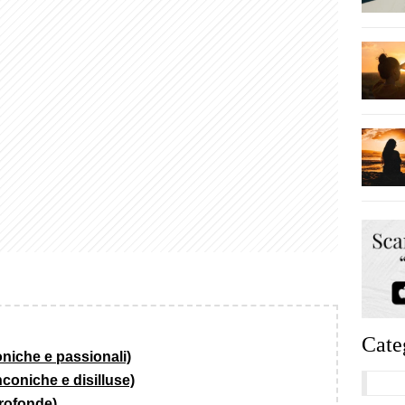
Cate
oniche e passionali)
nconiche e disilluse)
rofonde)