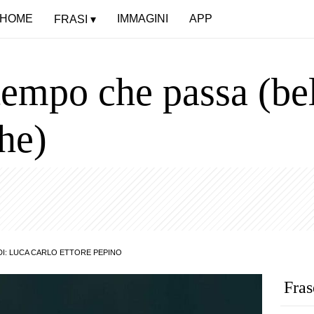
HOME
IMMAGINI
APP
FRASI
tempo che passa (bel
he)
DI:
LUCA CARLO ETTORE PEPINO
Fras