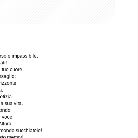
toso e impassibile,
ati!
l tuo cuore
saglio;
rizzonte
a;
etizia
a sua vita.
condo
n voce
Allora
immondo succhiatoio!
sto memor!