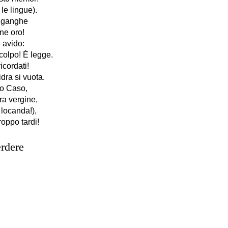
 le lingue).
o ganghe
ne oro!
 avido:
colpo! È legge.
icordati!
dra si vuota.
ino Caso,
ra vergine,
 locanda!),
roppo tardi!
rdere