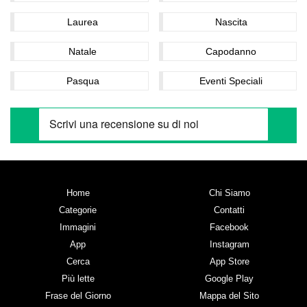
Laurea
Nascita
Natale
Capodanno
Pasqua
Eventi Speciali
Home
Chi Siamo
Categorie
Contatti
Immagini
Facebook
App
Instagram
Cerca
App Store
Più lette
Google Play
Frase del Giorno
Mappa del Sito