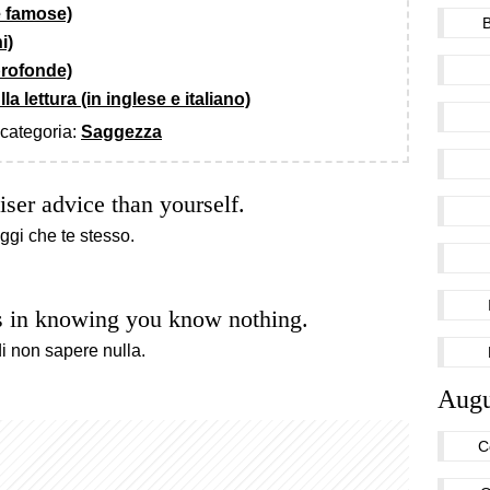
 e famose)
i)
 profonde)
lla lettura (in inglese e italiano)
a categoria:
Saggezza
ser advice than yourself.
ggi che te stesso.
s in knowing you know nothing.
i non sapere nulla.
Augu
C