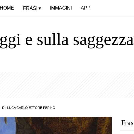
HOME
IMMAGINI
APP
FRASI
aggi e sulla saggezza
DI:
LUCA CARLO ETTORE PEPINO
Fras