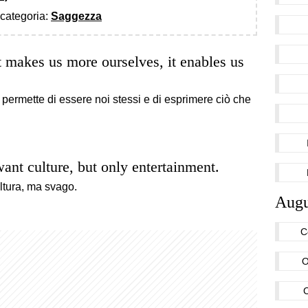
a categoria:
Saggezza
it makes us more ourselves, it enables us
 permette di essere noi stessi e di esprimere ciò che
ant culture, but only entertainment.
ltura, ma svago.
Augu
C
O