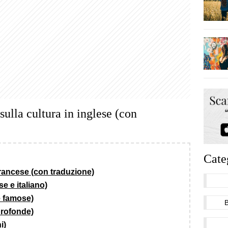
 sulla cultura in inglese (con
Cate
francese (con traduzione)
se e italiano)
 e famose)
 profonde)
i)