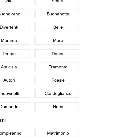
Vita
Amore
Buongiorno
Buonanotte
Divertenti
Belle
Mamma
Mare
Tempo
Donne
Amicizia
Tramonto
Autori
Poesie
Indovinelli
Condoglianze
Domande
Nomi
ri
ompleanno
Matrimonio