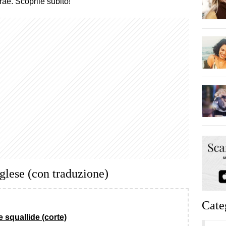
rae. Scoprile subito!
nglese (con traduzione)
Cate
 squallide (corte)