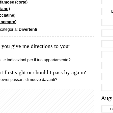
e famose (corte)
liano)
cciatine)
di sempre)
a categoria:
Divertenti
 you give me directions to your
i le indicazioni per il tuo appartamento?
t first sight or should I pass by again?
dovrei passarti di nuovo davanti?
Augu
C