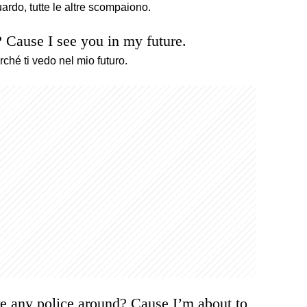
ardo, tutte le altre scompaiono.
? Cause I see you in my future.
ché ti vedo nel mio futuro.
e any police around? Cause I’m about to