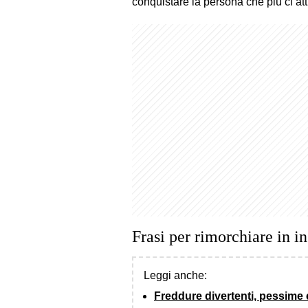
conquistare la persona che più ci att
Frasi per rimorchiare in i
Leggi anche:
Freddure divertenti, pessime e