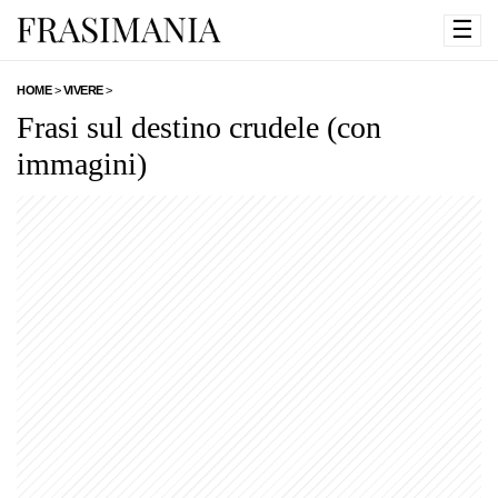
☰
HOME
>
VIVERE
>
Frasi sul destino crudele (con
immagini)